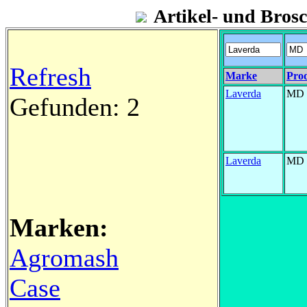
Artikel- und Bro
Refresh
Marke
Pro
Laverda
MD
Gefunden: 2
Laverda
MD
Marken:
Agromash
Case