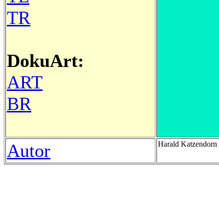
TR
DokuArt:
ART
BR
Harald Katzendor
Autor