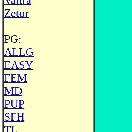
Valtra
Zetor
PG:
ALLG
EASY
FEM
MD
PUP
SFH
TL