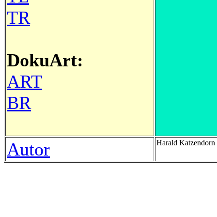
TR
DokuArt:
ART
BR
Harald Katzendor
Autor