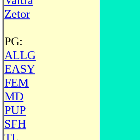
Valtra
Zetor
PG:
ALLG
EASY
FEM
MD
PUP
SFH
TL