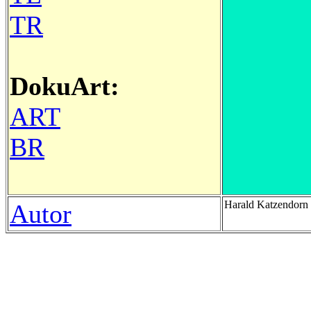
TR
DokuArt:
ART
BR
Harald Katzendor
Autor