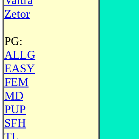
Valtra
Zetor
PG:
ALLG
EASY
FEM
MD
PUP
SFH
TL